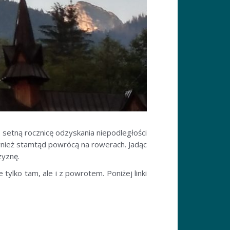
 setną rocznicę odzyskania niepodległości
ównież stamtąd powrócą na rowerach. Jadąc
zyznę.
ylko tam, ale i z powrotem. Poniżej linki