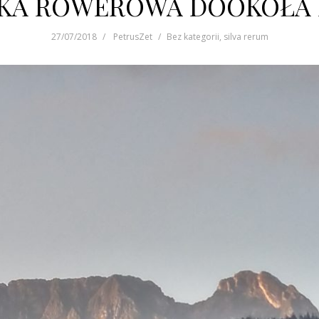
KA ROWEROWA DOOKOŁA P
27/07/2018
PetrusZet
Bez kategorii
,
silva rerum