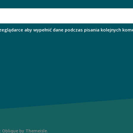
rzeglądarce aby wypełnić dane podczas pisania kolejnych kom
:
Oblique
by Themeisle.