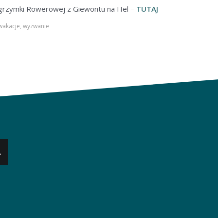
ielgrzymki Rowerowej z Giewontu na Hel –
TUTAJ
wakacje
,
wyzwanie
A