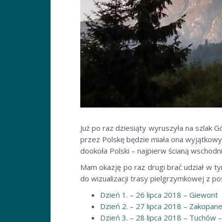
Już po raz dziesiąty wyruszyła na szlak 
przez Polskę będzie miała ona wyjątkowy 
dookoła Polski – najpierw ścianą wschodn
Mam okazję po raz drugi brać udział w ty
do wizualizacji trasy pielgrzymkowej z po
Dzień 1. – 26 lipca 2018 – Giewont
Dzień 2. – 27 lipca 2018 – Zakopa
Dzień 3. – 28 lipca 2018 – Tuchów –