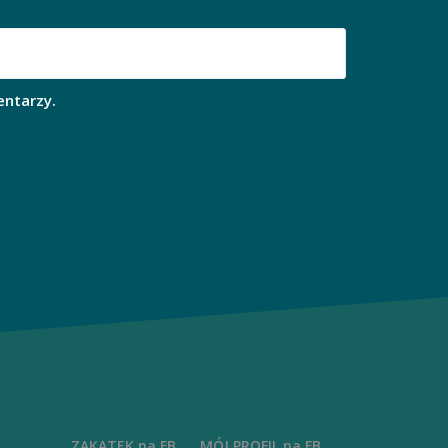
entarzy.
ZAKĄTEK na FB
MÓJ PROFIL na FB