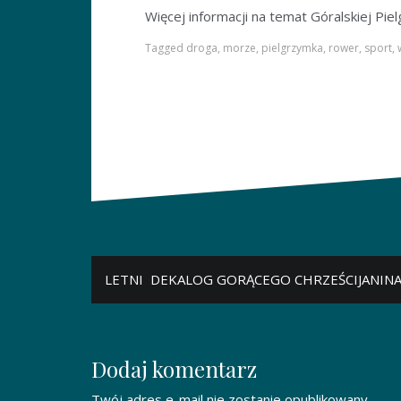
Więcej informacji na temat Góralskiej P
Tagged
droga
,
morze
,
pielgrzymka
,
rower
,
sport
,
N
LETNI DEKALOG GORĄCEGO CHRZEŚCIJANIN
a
w
Dodaj komentarz
i
Twój adres e-mail nie zostanie opublikowany.