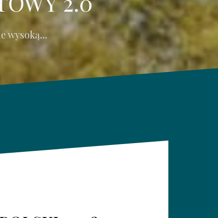
TOWY 2.0
ie wysoką…