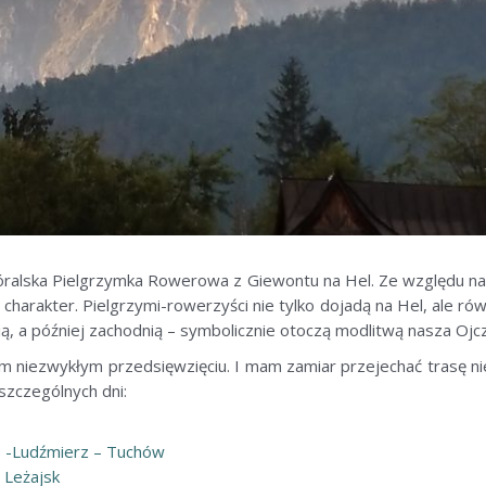
Góralska Pielgrzymka Rowerowa z Giewontu na Hel. Ze względu na
charakter. Pielgrzymi-rowerzyści nie tylko dojadą na Hel, ale r
ią, a później zachodnią – symbolicznie otoczą modlitwą nasza Ojc
m niezwykłym przedsięwzięciu. I mam zamiar przejechać trasę nie t
szczególnych dni:
ne -Ludźmierz – Tuchów
 Leżajsk