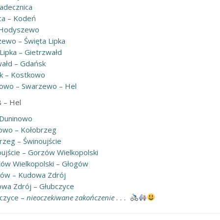
Radecznica
ica – Kodeń
– Hodyszewo
zewo – Święta Lipka
 Lipka – Gietrzwałd
zwałd – Gdańsk
sk – Kostkowo
tkowo – Swarzewo – Hel
 – Hel
– Duninowo
nowo – Kołobrzeg
rzeg – Świnoujście
oujście – Gorzów Wielkopolski
zów Wielkopolski – Głogów
ogów – Kudowa Zdrój
owa Zdrój – Głubczyce
bczyce –
nieoczekiwane zakończenie . . .