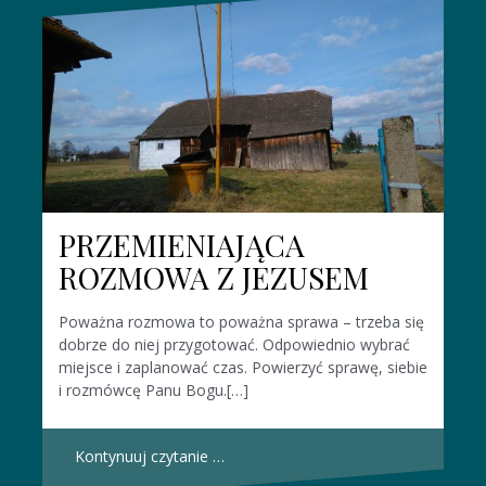
PRZEMIENIAJĄCA
ROZMOWA Z JEZUSEM
Poważna rozmowa to poważna sprawa – trzeba się
dobrze do niej przygotować. Odpowiednio wybrać
miejsce i zaplanować czas. Powierzyć sprawę, siebie
i rozmówcę Panu Bogu.[…]
Kontynuuj czytanie …