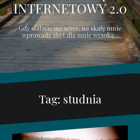
INTERNETOWY 2.0
Gdy słabnie me serce, na skałę mnie
wprowadź zbyt dla mnie wysoką…
Tag: studnia