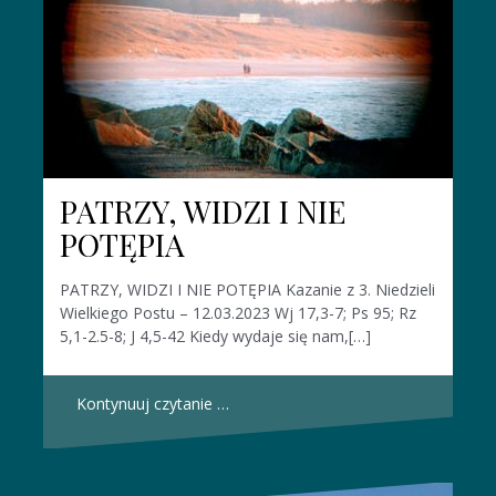
PATRZY, WIDZI I NIE
POTĘPIA
PATRZY, WIDZI I NIE POTĘPIA Kazanie z 3. Niedzieli
Wielkiego Postu – 12.03.2023 Wj 17,3-7; Ps 95; Rz
5,1-2.5-8; J 4,5-42 Kiedy wydaje się nam,[…]
Kontynuuj czytanie …