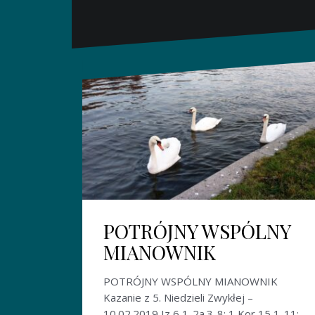
POTRÓJNY WSPÓLNY
MIANOWNIK
POTRÓJNY WSPÓLNY MIANOWNIK
Kazanie z 5. Niedzieli Zwykłej –
10.02.2019 Iz 6,1-2a.3-8; 1 Kor 15,1-11;