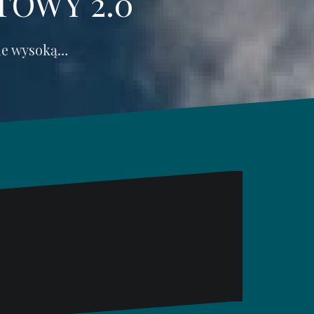
TOWY 2.0
ie wysoką…