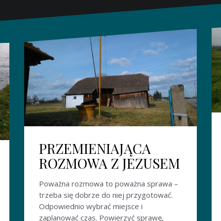
PRZEMIENIAJĄCA
ROZMOWA Z JEZUSEM
Poważna rozmowa to poważna sprawa –
trzeba się dobrze do niej przygotować.
Odpowiednio wybrać miejsce i
zaplanować czas. Powierzyć sprawę,