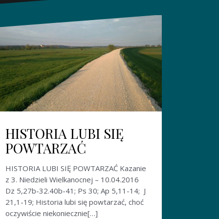
HISTORIA LUBI SIĘ
POWTARZAĆ
HISTORIA LUBI SIĘ POWTARZAĆ Kazanie
z 3. Niedzieli Wielkanocnej – 10.04.2016
Dz 5,27b-32.40b-41; Ps 30; Ap 5,11-14; J
21,1-19; Historia lubi się powtarzać, choć
oczywiście niekoniecznie[…]