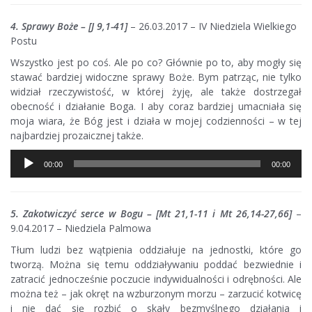
4. Sprawy Boże – [J 9,1-41]
– 26.03.2017 – IV Niedziela Wielkiego
Postu
Wszystko jest po coś. Ale po co? Głównie po to, aby mogły się
stawać bardziej widoczne sprawy Boże. Bym patrząc, nie tylko
widział rzeczywistość, w której żyję, ale także dostrzegał
obecność i działanie Boga. I aby coraz bardziej umacniała się
moja wiara, że Bóg jest i działa w mojej codzienności – w tej
najbardziej prozaicznej także.
Odtwarzacz
00:00
00:00
plików
dźwiękowych
5. Zakotwiczyć serce w Bogu – [Mt 21,1-11 i Mt 26,14-27,66]
–
9.04.2017 – Niedziela Palmowa
Tłum ludzi bez wątpienia oddziałuje na jednostki, które go
tworzą. Można się temu oddziaływaniu poddać bezwiednie i
zatracić jednocześnie poczucie indywidualności i odrębności. Ale
można też – jak okręt na wzburzonym morzu – zarzucić kotwicę
i nie dać się rozbić o skały bezmyślnego działania i