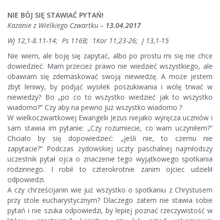
NIE BÓJ SIĘ STAWIAĆ PYTAŃ!
Kazanie z Wielkiego Czwartku –
13.04.2017
Wj 12,1-8.11-14; Ps 116B; 1Kor 11,23-26; J 13,1-15
Nie wiem, ale boję się zapytać, albo po prostu mi się nie chce
dowiedzieć. Mam przecież prawo nie wiedzieć wszystkiego, ale
obawiam się zdemaskować swoją niewiedzę. A może jestem
zbyt leniwy, by podjąć wysiłek poszukiwania i wolę trwać w
niewiedzy? Bo „po co to wszystko wiedzieć jak to wszystko
wiadomo?” Czy aby na pewno już wszystko wiadomo ?
W wielkoczwartkowej Ewangelii Jezus niejako wyręcza uczniów i
sam stawia im pytanie: „Czy rozumiecie, co wam uczyniłem?”
Chciało by się dopowiedzieć: „jeśli nie, to czemu nie
zapytacie?” Podczas żydowskiej uczty paschalnej najmłodszy
uczestnik pytał ojca o znaczenie tego wyjątkowego spotkania
rodzinnego. I robił to czterokrotnie zanim ojciec udzielił
odpowiedzi.
A czy chrześcijanin wie już wszystko o spotkaniu z Chrystusem
przy stole eucharystycznym? Dlaczego zatem nie stawia sobie
pytań i nie szuka odpowiedzi, by lepiej poznać rzeczywistość w