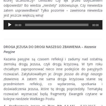
której uczestniczy? Lenistwo czy lęk przed usłyszeniem
odpowiedzi? Bo wiedza „niestety” zobowiązuje. Czy niewiedza
zatem usprawiedliwia? Tylko pozornie – zawiniona niewiedza
jest jeszcze większą winą!
Odtwarzacz
00:00
00:00
plików
dźwiękowych
DROGA JEZUSA DO DROGI NASZEGO ZBAWIENIA –
Kazania
Pasyjne
Kazania pasyjne są czasem refleksji i zadumy nad ostatnią
ziemską drogą Jezusa, czyli drogą krzyżową. W tym roku
chciałbym zaproponować nieco inne podejście do pasyjnych
rozważań. Zatytułowałbym je:
Droga Jezusa do drogi naszego
zbawienia.
A zatem nie sama droga krzyżowa stanie się
przedmiotem refleksji, co wydarzenia, spotkania i
doświadczenia Jezusa, które tę drogę poprzedziły. Tematykę
rozważań wyznaczać będą fragmenty Ewangelii czytane w
kolejne niedziele Wielkiego Postu.