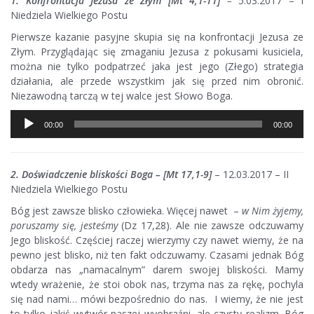
1. Konfrontacja Jezusa ze Złym [Mt 4,1-11]
–
5.03.2017 – I
Niedziela Wielkiego Postu
Pierwsze kazanie pasyjne skupia się na konfrontacji Jezusa ze
Złym. Przyglądając się zmaganiu Jezusa z pokusami kusiciela,
można nie tylko podpatrzeć jaka jest jego (Złego) strategia
działania, ale przede wszystkim jak się przed nim obronić.
Niezawodną tarczą w tej walce jest Słowo Boga.
Odtwarzacz
00:00
00:00
plików
dźwiękowych
2. Doświadczenie bliskości Boga – [Mt 17,1-9]
– 12.03.2017 – II
Niedziela Wielkiego Postu
Bóg jest zawsze blisko człowieka. Więcej nawet –
w Nim żyjemy,
poruszamy się, jesteśmy
(Dz 17,28). Ale nie zawsze odczuwamy
Jego bliskość. Częściej raczej wierzymy czy nawet wiemy, że na
pewno jest blisko, niż ten fakt odczuwamy. Czasami jednak Bóg
obdarza nas „namacalnym” darem swojej bliskości. Mamy
wtedy wrażenie, że stoi obok nas, trzyma nas za rękę, pochyla
się nad nami… mówi bezpośrednio do nas. I wiemy, że nie jest
to tylko jakiś wytwór naszej wyobraźni, ale czysty realizm. Bóg