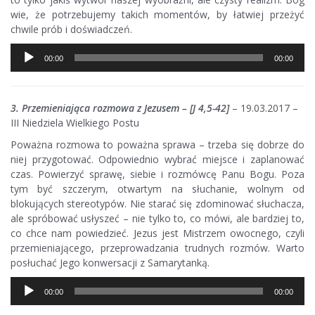
wie, że potrzebujemy takich momentów, by łatwiej przeżyć
chwile prób i doświadczeń.
Odtwarzacz
00:00
00:00
plików
dźwiękowych
3. Przemieniająca rozmowa z Jezusem – [J 4,5-42]
– 19.03.2017 –
III Niedziela Wielkiego Postu
Poważna rozmowa to poważna sprawa – trzeba się dobrze do
niej przygotować. Odpowiednio wybrać miejsce i zaplanować
czas. Powierzyć sprawę, siebie i rozmówcę Panu Bogu. Poza
tym być szczerym, otwartym na słuchanie, wolnym od
blokujących stereotypów. Nie starać się zdominować słuchacza,
ale spróbować usłyszeć – nie tylko to, co mówi, ale bardziej to,
co chce nam powiedzieć. Jezus jest Mistrzem owocnego, czyli
przemieniającego, przeprowadzania trudnych rozmów. Warto
posłuchać Jego konwersacji z Samarytanką.
Odtwarzacz
00:00
00:00
plików
dźwiękowych