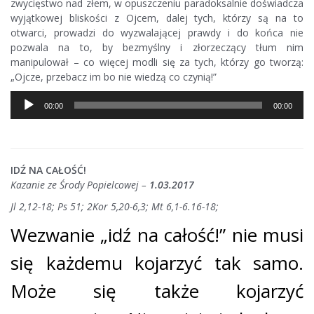
zwycięstwo nad złem, w opuszczeniu paradoksalnie doświadcza
wyjątkowej bliskości z Ojcem, dalej tych, którzy są na to
otwarci, prowadzi do wyzwalającej prawdy i do końca nie
pozwala na to, by bezmyślny i złorzeczący tłum nim
manipulował – co więcej modli się za tych, którzy go tworzą:
„Ojcze, przebacz im bo nie wiedzą co czynią!”
Odtwarzacz
00:00
00:00
plików
dźwiękowych
IDŹ NA CAŁOŚĆ!
Kazanie ze Środy Popielcowej –
1.03.2017
Jl 2,12-18; Ps 51; 2Kor 5,20-6,3; Mt 6,1-6.16-18;
Wezwanie „idź na całość!” nie musi
się każdemu kojarzyć tak samo.
Może się także kojarzyć