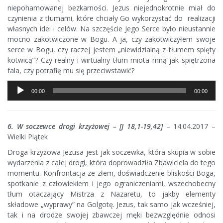
niepohamowanej bezkarności. Jezus niejednokrotnie miał do
czynienia z tłumami, które chciały Go wykorzystać do realizacji
własnych idei i celów. Na szczęście Jego Serce było nieustannie
mocno zakotwiczone w Bogu. A ja, czy zakotwiczyłem swoje
serce w Bogu, czy raczej jestem „niewidzialną z tłumem spięty
kotwicą”? Czy realny i wirtualny tłum miota mną jak spiętrzona
fala, czy potrafię mu się przeciwstawić?
Odtwarzacz
00:00
00:00
plików
dźwiękowych
6. W soczewce drogi krzyżowej – [J 18,1-19,42]
– 14.04.2017 –
Wielki Piątek
Droga krzyżowa Jezusa jest jak soczewka, która skupia w sobie
wydarzenia z całej drogi, która doprowadziła Zbawiciela do tego
momentu. Konfrontacja ze złem, doświadczenie bliskości Boga,
spotkanie z człowiekiem i jego ograniczeniami, wszechobecny
tłum otaczający Mistrza z Nazaretu, to jakby elementy
składowe „wyprawy” na Golgotę. Jezus, tak samo jak wcześniej,
tak i na drodze swojej zbawczej męki bezwzględnie odnosi