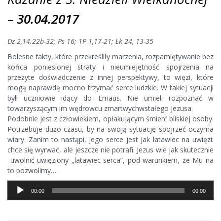
–
30.04.2017
Dz 2,14.22b-32; Ps 16; 1P 1,17-21; Łk 24, 13-35
Bolesne fakty, które przekreśliły marzenia, rozpamiętywanie bez
końca poniesionej straty i nieumiejętność spojrzenia na
przeżyte doświadczenie z innej perspektywy, to więzi, które
mogą naprawdę mocno trzymać serce ludzkie. W takiej sytuacji
byli uczniowie idący do Emaus. Nie umieli rozpoznać w
towarzyszącym im wędrowcu zmartwychwstałego Jezusa.
Podobnie jest z człowiekiem, opłakującym śmierć bliskiej osoby.
Potrzebuje dużo czasu, by na swoją sytuację spojrzeć oczyma
wiary. Zanim to nastąpi, jego serce jest jak latawiec na uwięzi:
chce się wyrwać, ale jeszcze nie potrafi. Jezus wie jak skutecznie
uwolnić uwięziony „latawiec serca”, pod warunkiem, że Mu na
to pozwolimy…
Odtwarzacz
00:00
00:00
plików
dźwiękowych