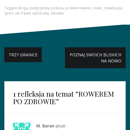
Tagged
droga
,
pielgrzymka
,
pokusa
,
przekierowanie
,
rower
,
rywalizacja
,
sport
,
św. Paweł
,
wycieczka
,
zdrowie
N
TRZY GRANICE
POZNAJ SWOICH BLISKICH
NA NOWO
a
w
i
1 refleksja na temat “
ROWEREM
g
PO ZDROWIE
”
a
c
j
M. Baran
pisze: