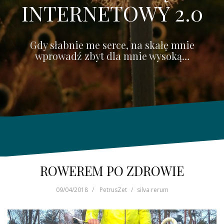
INTERNETOWY 2.0
Gdy słabnie me serce, na skałę mnie
wprowadź zbyt dla mnie wysoką…
ROWEREM PO ZDROWIE
09/04/2018
PetrusZet
silva rerum