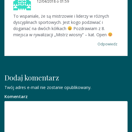
a
12/04/2018 o 01:59
w
To wspaniale, że są mistrzowie i liderzy w różnych
p
dyscyplinach sportowych. Jest kogo podziwiać i
doganiać na dwóch kółkach
Pozdrawiam z 8.
i
miejsca w rywalizacji „Mistrz wiosny” – kat. Open
s
Odpowiedz
u
Dodaj komentarz
Twój adres e-mail nie zostanie opublikowany.
Komentarz